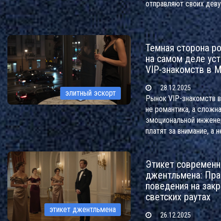
отправляют своих деву
развлечения, а для раб
где быть, как вести себ
отличить настоящую м
Темная сторона р
на самом деле ус
VIP-знакомств в 
28.12.2025
элитный эскорт
Рынок VIP-знакомств в
не романтика, а сложн
эмоциональной инженер
платят за внимание, а н
устроены закрытые сет
стоит и почему это не
Этикет современн
останавливается.
джентльмена: Пра
поведения на зак
светских раутах
этикет джентльмена
26.12.2025