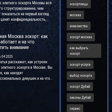
е элитного эскорта Москвы всё
ормы. Статья поможет, если
эскортницы
го структурированнее, чем
ся больше, чем стандартный
 показаться на первый взгляд.
ram.
москва
 ценят конфиденциальность,
асность и высочайший уровень
знакомства
са. Речь идёт не только о
ная Москва эскорт: как
ости девушек, но и об их
эскорт москва
работает и на что
и поддерживать беседу в
тить внимание
их ресторанах и сопровождать
как выбрать
етских мероприятиях. В статье
эскорт
.04.2025
ываются основные правила
татья расскажет, как устроен
ы, как выбрать агентство и
эскорт-услуги
 элитного эскорта в Москве. Вы
а цена качественного сервиса.
е, как находят
ные советы помогут избежать
выбор эскорта
ссиональных девушек и на что
ятных ситуаций и сделать
 обращать внимание, чтобы
 осознанно.
эскорт Дубай
ть достойное сопровождение.
тье есть реальные советы по
законы Дубай
асности и конфиденциальности.
юсь нюансами работы эскорт-
сервис
сов и расскажу, что отличает