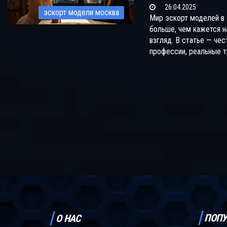
26.04.2025
самостоятельных деву
эскорт модели москва
Мир эскорт моделей в
клиентов — простые р
больше, чем кажется н
без сложных терминов
взгляд. В статье — че
профессии, реальные т
уровень заработков и
нюансы. Практические
безопасности и пример
Всё просто, понятно и 
стереотипов. За что пл
деле и как не ошибить
агентства.
ПОПУ
О НАС