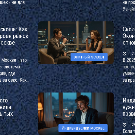
шек - не для
не про
оты. Правила,
Узнай
я и как
отнош
одель.
повер
оскоши: Как
Скол
троен рынок
Экон
Москве
отно
27
элитный эскорт
 Москве - это
В 2025
ая система
про се
ии, где
умени
е за секс. Как
за кра
и, кто за этим
красив
редка
ого
Инди
вила
нужн
рытых
прав
28
Индивидуалки москва
Если 