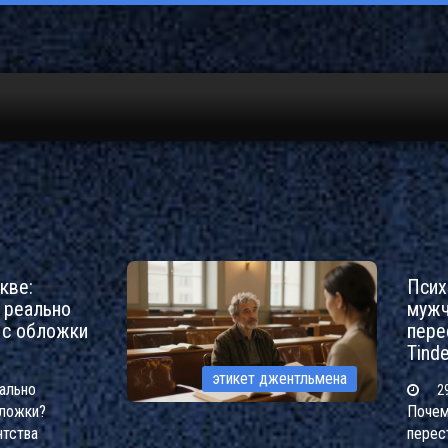
кве:
Псих
 реально
мужч
 с обложки
пере
Tinde
этикет джентльмена
ально
29
бложки?
Почем
нтства
перес