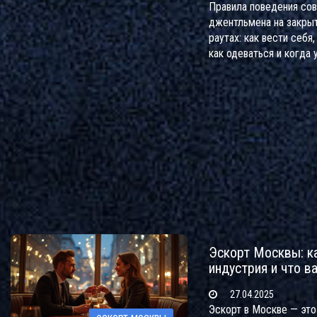
Правила поведения со
джентльмена на закры
раутах: как вести себя,
как одеваться и когда 
не нарушить тонкую а
элитного общества.
Эскорт Москвы: к
индустрия и что в
27.04.2025
Эскорт в Москве — это