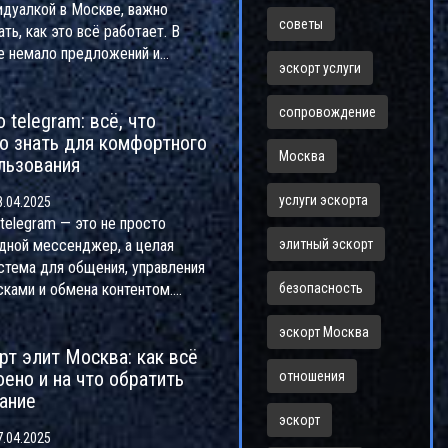
идуалкой в Москве, важно
советы
ть, как это всё работает. В
е немало предложений и
эскорт услуги
дных камней, которые могут
тить впечатление. В статье
сопровождение
o telegram: всё, что
ажем, как не попасться на
о знать для комфортного
и мошенников и выбрать
Москва
льзования
ку безопасно. Расскажем, на
ратить внимание, как не
услуги эскорта
.04.2025
ться с выбором и какие детали
 telegram — это не просто
т на цену. Приведём простые
дной мессенджер, а целая
элитный эскорт
ы, чтобы твой опыт оказался
стема для общения, управления
ртным и без неприятных
сками и обмена контентом.
безопасность
изов.
 разберёмся, как быстро
ться в ashoo, какие полезные
эскорт Москва
рт элит Москва: как всё
ии скрываются под капотом и
оено и на что обратить
овысить безопасность личных
отношения
ание
х. Дам несколько лайфхаков
родвинутых пользователей и
эскорт
.04.2025
ажу о свежих фишках