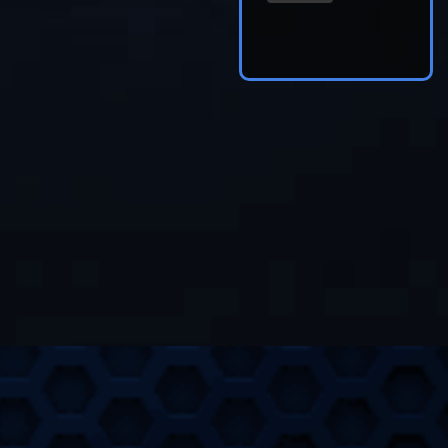
ум-сегмент от обычного. Всё
о и по делу — без штампов и
х слов.