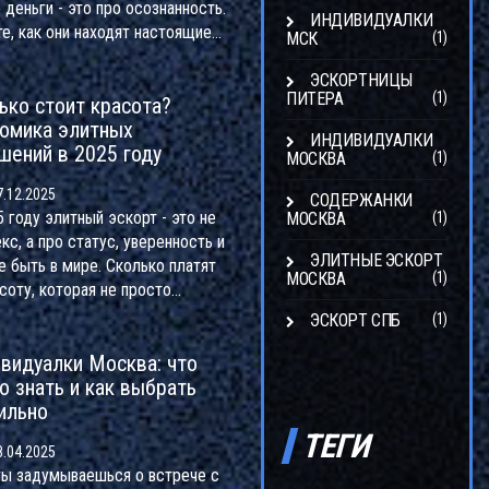
 деньги - это про осознанность.
ИНДИВИДУАЛКИ
те, как они находят настоящие
МСК
(1)
ения, не тратя время на
хностные свайпы.
ЭСКОРТНИЦЫ
ПИТЕРА
(1)
ько стоит красота?
омика элитных
ИНДИВИДУАЛКИ
шений в 2025 году
МОСКВА
(1)
.12.2025
СОДЕРЖАНКИ
 году элитный эскорт - это не
МОСКВА
(1)
кс, а про статус, уверенность и
ЭЛИТНЫЕ ЭСКОРТ
е быть в мире. Сколько платят
МОСКВА
(1)
соту, которая не просто
ая, а умная, культурная и
ЭСКОРТ СПБ
(1)
я - и зачем это нужно?
видуалки Москва: что
о знать и как выбрать
ильно
ТЕГИ
.04.2025
ты задумываешься о встрече с