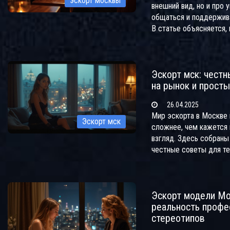
эскорт москвы
внешний вид, но и про 
общаться и поддержива
В статье объясняется, 
рынок эскорта, на что
внимание при выборе с
правила безопасности 
Эскорт мск: честн
как отличить професси
на рынок и прост
новичков. Расскажем, 
репутация агентства в
26.04.2025
и дадим реальные сове
Мир эскорта в Москве
кто ищет сопровожден
Эскорт мск
сложнее, чем кажется 
только практичные ре
взгляд. Здесь собраны
воды и домыслов.
честные советы для те
понять, как всё устроен
попасть в неприятности
разбираются плюсы и м
Эскорт модели Мо
безопасность, а также
реальность профе
истории, которые могу
стереотипов
обошли стороной и тем
их подводные камни и 