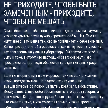
НЕ ПРИХОДИТЕ, ЧТОБЫ БЫТЬ
ЗАМЕЧЕННЫМ - ПРИХОДИТЕ,
ЧТОБЫ НЕ МЕШАТЬ
Самая большая ошибка современного джентльмена - думать,
что на закрытом рауте нужно «проявить себя». Нет. Там не
ищут звезд. Там ценят тех, кто не привлекает к себе внимания.
Вы не приходите, чтобы рассказать, как вы купили яхту или как
вас пригласили на ужин к губернатору. Вы приходите, чтобы
быть в тоне. Потому что настоящий светский раут - это
пространство, где люди общаются не ради выгоды, а ради
уважения.
Если вы впервые на таком мероприятии - не ищите хозяина,
чтобы представиться. Не подходите к группе и не
вмешивайтесь в разговор. Станьте у края зала. Посмотрите.
Выслушайте. Дайте себе время понять: кто здесь говорит, а
кто молчит. Кто держит в руках бокал, а кто - только салфетку.
Кто смеется тихо, а кто смеется громко. Это не просто
наблюдение. Это разведка. И только после этого вы можете