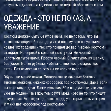
вступить в диалог - и то, если кто-то первый обратится к вам.
ОДЕЖДА - ЭТО НЕ ПОКАЗ, А
УВАЖЕНИЕ
Костюм должен быть безупречным. Но не потому, что вы
хотите выглядеть богаче других. А потому, что вы уважаете
хозяев, их традиции и тех, кто пришел до вас. Черный костюм -
стандарт. Не черный с красной галстуком. Не черный с
золотыми пуговицами. Просто черный. С галстуком из шелка,
без узора. Белая рубашка - обязательно. Без складок. Без
пятен. Без намека на то, что вы ее носили вчера.
Обувь - не менее важна. Полированные лаковые ботинки.
Никаких мокасин, никаких кроссовок под костюмом. Даже если
вы приехали с дачи. Даже если вам 30 и вы думаете, что «это
уже не модно». На закрытом рауте мода - это не то, что пишут
в журналах. Это то, что делают люди, у которых есть история.
И у них нет кроссовок под костюмом.