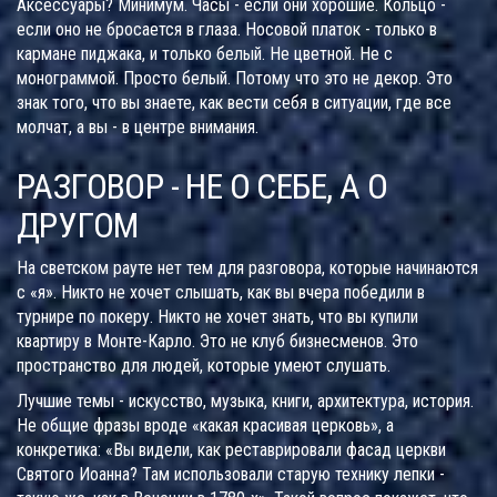
Аксессуары? Минимум. Часы - если они хорошие. Кольцо -
если оно не бросается в глаза. Носовой платок - только в
кармане пиджака, и только белый. Не цветной. Не с
монограммой. Просто белый. Потому что это не декор. Это
знак того, что вы знаете, как вести себя в ситуации, где все
молчат, а вы - в центре внимания.
РАЗГОВОР - НЕ О СЕБЕ, А О
ДРУГОМ
На светском рауте нет тем для разговора, которые начинаются
с «я». Никто не хочет слышать, как вы вчера победили в
турнире по покеру. Никто не хочет знать, что вы купили
квартиру в Монте-Карло. Это не клуб бизнесменов. Это
пространство для людей, которые умеют слушать.
Лучшие темы - искусство, музыка, книги, архитектура, история.
Не общие фразы вроде «какая красивая церковь», а
конкретика: «Вы видели, как реставрировали фасад церкви
Святого Иоанна? Там использовали старую технику лепки -