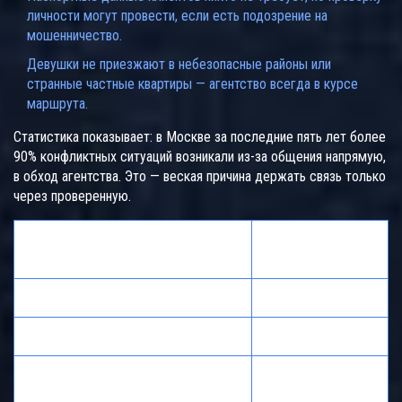
личности могут провести, если есть подозрение на
мошенничество.
Девушки не приезжают в небезопасные районы или
странные частные квартиры — агентство всегда в курсе
маршрута.
Статистика показывает: в Москве за последние пять лет более
90% конфликтных ситуаций возникали из-за общения напрямую,
в обход агентства. Это — веская причина держать связь только
через проверенную.
Процент
Причина конфликта
случаев
Обход агентства
77%
Неясные условия встречи
12%
Попытки фото и видео без
7%
согласия