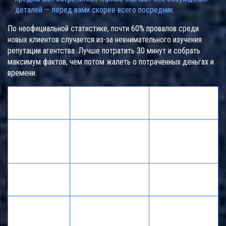
деталей — перед вами скорее всего посредник.
По неофициальной статистике, почти 60% провалов среди
новых клиентов случается из-за невнимательного изучения
репутации агентства. Лучше потратить 30 минут и собрать
максимум фактов, чем потом жалеть о потраченных деньгах и
времени.
Проверенное
Обычный
Признак
агентство
посредник
Подробно, есть
Мало
Сайт и анкеты
реальные фото,
информации,
отзывы
странные фото
Документы и
Есть, условия
Нет, всё на
договоры
чёткие
словах
Цена может
Прозрачность
Всё открыто
меняться в
цен