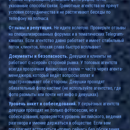
указанные способы связи. Грамотные агентства не прячут
условия сотрудничества и не растягивают беседы по
телефону на полчаса.
Отзывы и репутация.
Не идите вслепую. Проверьте отзывы
на специализированных форумах и в тематических Telegram-
каналах. Если агентство давно работает и имеет стабильный
поток клиентов, плохая слава быстро всплывает.
Документы и безопасность.
Девушки и клиенты не
работают с «серой» стороной рынка. У топовых агентств
всегда прозрачная финансовая схема — часто через агента-
менеджера, который ведёт вопросы оплат и
подстраховывает обе стороны. Девушки проходят
обязательный фото-кастинг (не используйте агентство, где
фото размыты или почти нет инфо о девушках).
Уровень анкет и собеседований.
У серьёзных агентств
девушки проходят не только фотосессии, но и
собеседования, проверяется уровень английского, ведения
разговора и умение держаться в обществе. Если вам
предлагают встретиться «прямо сейчас» без обсуждения