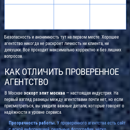
Часто
Знание языков
Редко
обязательное
требование
Безопасность и анонимность тут на первом месте. Хорошее
агентство никогда не раскроет личность ни клиента, ни
девушки. Всё проходит максимально корректно и без лишних
вопросов.
КАК ОТЛИЧИТЬ ПРОВЕРЕННОЕ
АГЕНТСТВО
В Москве
эскорт элит москва
— настоящая индустрия. На
первый взгляд разницы между агентствами почти нет, но если
присмотреться, вы увидите важные детали, которые говорят о
надёжности и уровне сервиса.
Прозрачность работы.
У проверенного агентства есть сайт
с ясной информацией, реальные фотографии, чётко