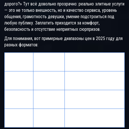
дорого?» Тут всё довольно прозрачно: реально элитные услуги
— это не только внешность, но и качество сервиса, уровень
общения, грамотность девушки, умение подстроиться под
любую публику. Заплатить приходится за комфорт,
безопасность и отсутствие неприятных сюрпризов.
Для понимания, вот примерные диапазоны цен в 2025 году для
разных форматов:
Средняя
Формат
Что входит
цена (руб.)
Минимум
Встреча, сопровождение,
от 40 000
(2-3 часа)
напитки
Вечер/
Выход в свет, ужин,
от 80 000
ночь
разговор, досуг
Полное сопровождение,
Сутки
от 180 000
мероприятия, выезд