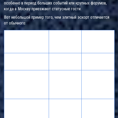
особенно в период больших событий или крупных форумов,
когда в Москву приезжают статусные гости.
Вот небольшой пример того, чем элитный эскорт отличается
от обычного:
Элитный
Обычные
Параметр
эскорт
услуги
Москва
5 000-10 000
25 000-150
Стоимость/час
₽
000 ₽
Отбор по
внешности,
Уровень девушек
Без отбора
образованию,
манерам
Максимальная
Не
Конфиденциальность
защита
гарантируется
клиента