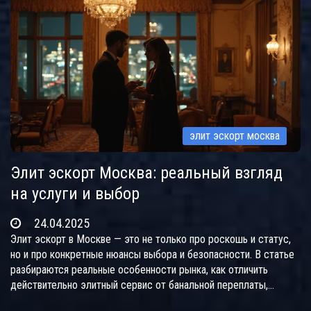
нюансах, а также о типичных ошибках новичков. Здесь собраны
практические советы, которые пригодятся каждому, кто ищет
услуги эскорта в столице.
элит эскорт москва
Элит эскорт Москва: реальный взгляд
на услуги и выбор
24.04.2025
Элит эскорт в Москве — это не только про роскошь и статус,
но и про конкретные нюансы выбора и безопасности. В статье
разбираются реальные особенности рынка, как отличить
действительно элитный сервис от банальной переплаты,
советы по поиску, общению и деталям, на которые стоит