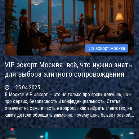
vip эскорт москва
VIP эскорт Москва: всё, что нужно знать
для выбора элитного сопровождения
25.04.2025
В Москве VIP эскорт — это не только про ярких девушек, но и
про сервис, безопасность и конфиденциальность. Статья
отвечает на самые частые вопросы: как выбрать агентство, на
какие детали обращать внимание, почему цена бывает разной,
и как избежать неприятных ситуаций. Есть полезные советы
для новичков и интересные факты из мира элитного эскорта.
Всё по делу: без воды и с конкретикой.