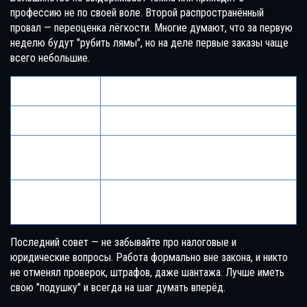
профессию не по своей воле. Второй распространённый
провал — переоценка лёгкости. Многие думают, что за первую
неделю будут "рубить лямы", но на деле первые заказы чаще
всего небольшие.
Этап
Реалистичные ожидания
Вход в эскорт
До месяца на поиск первых клиентов
Первая
30-70 тыс. ₽/мес (старты)
прибыль
100-200 тыс. ₽/мес при активной
Через 6 мес
работе
Последний совет — не забывайте про налоговые и
юридические вопросы. Работа формально вне закона, и никто
не отменял проверок, штрафов, даже шантажа. Лучше иметь
свою "подушку" и всегда на шаг думать вперёд.