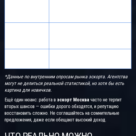
Задержки/
примерно 23% по данным
невыплаты
Telegram‑опроса среди стажёров
гонораров
столичных агентств
Столкновения с
агрессивными
около 14%
клиентами
Подставные
6%
встречи/шантаж
*Данные по внутренним опросам рынка эскорта. Агентства
могут не делиться реальной статистикой, но хотя бы есть
картина для новичков.
Ещё один нюанс: работа в
эскорт Москва
часто не терпит
вторых шансов — ошибки дорого обходятся, и репутацию
восстановить сложно. Не соглашайтесь на сомнительные
предложения, даже если обещают высокий доход.