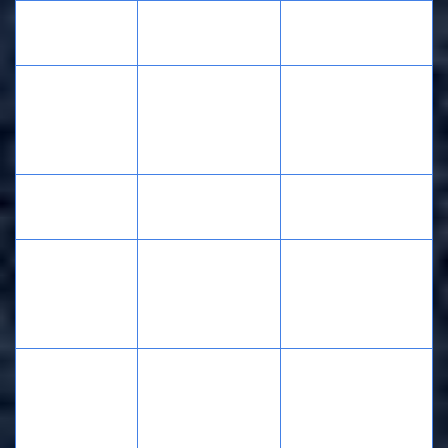
Надёжное
Сомнительное
агентство
агентство
Только
Основа
Офис + соцсети,
мессенджеры,
общения
сайт
фейковые
аккаунты
Реальные, с
Накрученные
Отзывы
именами
"боты"
Задержки,
Регулярные,
штрафы,
Выплаты
понятные
непонятные
условия
удержания
Водители,
тревожные
Всё на ваш страх
Безопасность
кнопки, связь
и риск
24/7