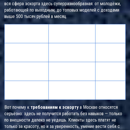
вся сфера эскорта здесь суперразнообразная: от молодёжи,
работающей по выходным, до топовых моделей с доходами
выше 500 тысяч рублей в месяц.
Категория
Среднее число
Средний
эскорта
заявок в месяц
чек (руб.)
Сопровождение
15 000-30
150-220
на мероприятия
000
50 000-150
Командировки
40-60
000
Долгосрочный
10-15
от 300 000
контракт
Вот почему к
требованиям к эскорту
в Москве относятся
серьёзно: здесь не получится работать без навыков — только
по внешности далеко не уедешь. Клиенты здесь платят не
только за красоту, но и за уверенность, умение вести себя с