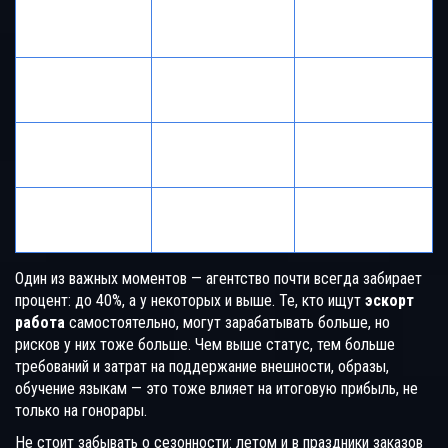
Выручка за
Месячный
Уровень
встречу
доход
Новичок в
10 000 – 20 000
до 200 000 ₽
агентстве
₽
Опытная
30 000 – 50 000
350 000 – 500
(агентство)
₽
000 ₽
80 000 – 100
700 000 ₽ и
VIP уровень
000 ₽
выше
Один из важных моментов — агентство почти всегда забирает
процент: до 40%, а у некоторых и выше. Те, кто ищут
эскорт
работа
самостоятельно, могут зарабатывать больше, но
рисков у них тоже больше. Чем выше статус, тем больше
требований и затрат на поддержание внешности, образы,
обучение языкам — это тоже влияет на итоговую прибыль, не
только на гонорары.
Не стоит забывать о сезонности: летом и в праздники заказов