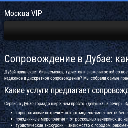
Москва VIP
Сопровождение в Дубае: ка
Дубай привлекает бизнесменов, туристов и знаменитостей со всег
надежное и дискретное сопровождение? Мы собрали самые практи
Какие услуги предлагает сопровож
Сервис в Дубае гораздо шире, чем просто «девушка на вечер». З
корпоративные встречи – эскорт‑модель умеет вести бес
праздничные мероприятия – от роскошных вечеринок до час
туристические экскурсии – знакомство с городом, рекоме