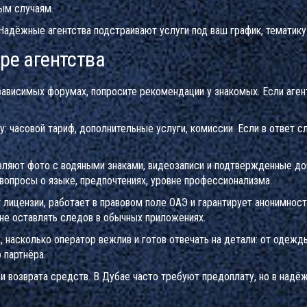
ым случаям.
Надёжные агентства подстраивают услуги под ваш график, тематику
ре агентства
зависимых форумах, попросите рекомендации у знакомых. Если аген
: часовой тариф, дополнительные услуги, комиссии. Если в ответ 
ляют фото с водяными знаками, видеозаписи и подтвержденные до
вопросы о языке, предпочтениях, уровне профессионализма.
т лицензии, работает в правовом поле ОАЭ и гарантирует анонимнос
е оставлять следов в обычных приложениях.
, насколько оператор вежлив и готов отвечать на детали: от одежд
 партнёра.
и возврата средств. В Дубае часто требуют предоплату, но в надё