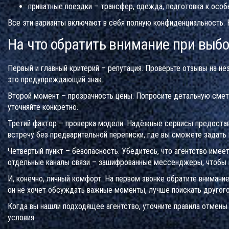
приватные поездки – трансфер, одежда, подготовка к особ
Все эти варианты включают в себя полную конфиденциальность. 
На что обратить внимание при выбо
Первый и главный критерий – репутация. Проверьте отзывы на не
это предупреждающий знак.
Второй момент – прозрачность цены. Попросите детальную смету
уточняйте конкретно.
Третий фактор – проверка модели. Надёжные сервисы предостав
встречу без предварительной переписки, где вы сможете задать 
Четвёртый пункт – безопасность. Убедитесь, что агентство имее
отдельные каналы связи – зашифрованные мессенджеры, чтобы н
И, конечно, личный комфорт. На первом звонке обратите внимание
он не хочет обсуждать важные моменты, лучше поискать другого
Когда вы нашли подходящее агентство, уточните правила отмены 
условия.