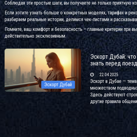
Соблюдая эти простые шаги, вы получаете не только приятную ком
Если хотите узнать больше о конкретных моделях, тарифах и рек
разбираем реальные истории, делимся чек‑листами и рассказыва
Помните, ваш комфорт и безопасность – главные критерии при в
действительно эксклюзивным.
Эскорт Дубай: что
знать перед поез
22.04.2025
Эскорт в Дубае — тема
Эскорт Дубай
множеством подводных
Здесь действуют строг
другие правила общени
особенности рынка. В 
собраны полезные сове
себя, что знать заранее
обратить внимание, чт
неприятностей. Узнаете