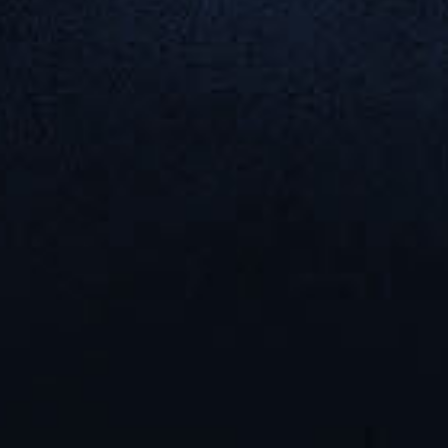
ниях к
заимодействия