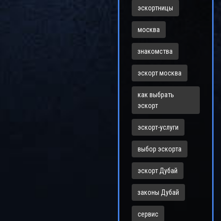
эскортницы
москва
знакомства
эскорт москва
как выбрать
эскорт
эскорт-услуги
выбор эскорта
эскорт Дубай
законы Дубай
сервис