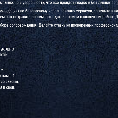
панию, но и уверенность, что всё пройдет гладко и без лишних воп
омендациях по безопасному использованию сервисов, загляните в н
ем, как сохранить анонимность даже в самом оживленном районе Д
ыборе сопровождения. Делайте ставку на проверенных профессионал
 важно
дкой
 с
 камней.
ие законы,
я и свои
статье
ты, как вести
 и на что
обы избежать
 о правилах