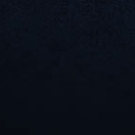
безопасности, требова
внешности и деталях в
с агентствами.