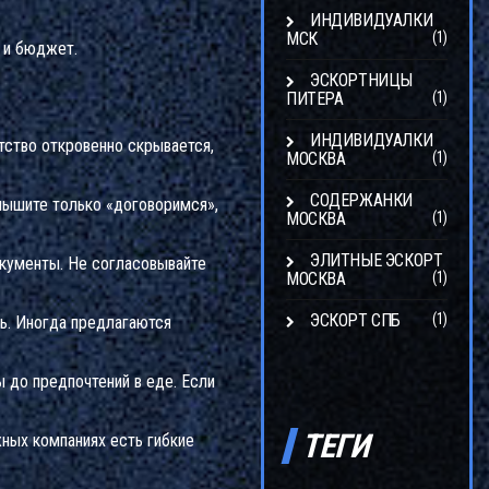
ИНДИВИДУАЛКИ
МСК
(1)
 и бюджет.
ЭСКОРТНИЦЫ
ПИТЕРА
(1)
ИНДИВИДУАЛКИ
тство откровенно скрывается,
МОСКВА
(1)
СОДЕРЖАНКИ
слышите только «договоримся»,
МОСКВА
(1)
ЭЛИТНЫЕ ЭСКОРТ
кументы. Не согласовывайте
МОСКВА
(1)
ЭСКОРТ СПБ
(1)
ть. Иногда предлагаются
ы до предпочтений в еде. Если
ТЕГИ
жных компаниях есть гибкие