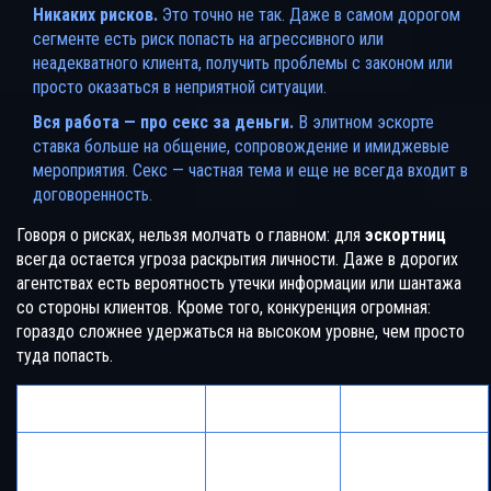
Никаких рисков.
Это точно не так. Даже в самом дорогом
сегменте есть риск попасть на агрессивного или
неадекватного клиента, получить проблемы с законом или
просто оказаться в неприятной ситуации.
Вся работа — про секс за деньги.
В элитном эскорте
ставка больше на общение, сопровождение и имиджевые
мероприятия. Секс — частная тема и еще не всегда входит в
договоренность.
Говоря о рисках, нельзя молчать о главном: для
эскортниц
всегда остается угроза раскрытия личности. Даже в дорогих
агентствах есть вероятность утечки информации или шантажа
со стороны клиентов. Кроме того, конкуренция огромная:
гораздо сложнее удержаться на высоком уровне, чем просто
туда попасть.
Риск
Вероятность
Как снизить
Тщательно
изучать