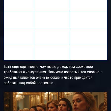
Цена за ночь
Цена за сутки
Город
(руб.)
(руб.)
120 000 – 350
Москва
50 000 – 150 000
000
Санкт-
100 000 – 250
40 000 – 100 000
Петербург
000
200 000 – 500
Дубай
400 000+
000
Есть еще один нюанс: чем выше доход, тем серьезнее
требования и конкуренция. Новичкам попасть в топ сложно —
ожидания клиентов очень высокие, и часто приходится
работать над собой постоянно.