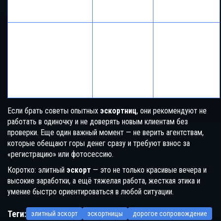
отпускать
негатив
Скрывать
личные данные,
не пересылать
Шантаж
Средняя
свои фото и
контакты без
проверки
Если брать советы опытных
эскортниц
, они рекомендуют не
работать в одиночку и не доверять новым клиентам без
проверки. Еще один важный момент — не верить агентствам,
которые обещают горы денег сразу и требуют взнос за
«регистрацию» или фотосессию.
Коротко: элитный
эскорт
— это не только красивые вечера и
высокие заработки, а ещё тяжелая работа, жесткая этика и
умение быстро ориентироваться в любой ситуации.
Теги:
элитный эскорт
эскортницы
дорогое сопровождение