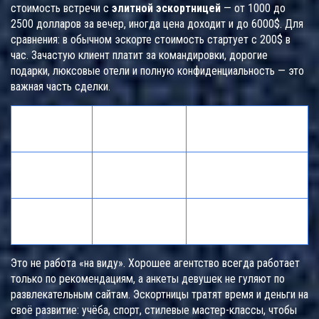
стоимость встречи с
элитной эскортницей
— от 1000 до
2500 долларов за вечер, иногда цена доходит и до 6000$. Для
сравнения: в обычном эскорте стоимость стартует с 200$ в
час. Зачастую клиент платит за командировки, дорогие
подарки, люксовые отели и полную конфиденциальность — это
важная часть сделки.
Уровень
Средняя цена
Клиенты
эскорта
(USD)
Мужчины среднего
Обычный
200-500/час
достатка
1000-6000/
Бизнесмены,
Элитный
вечер
политики, VIP
Это не работа «на виду». Хорошее агентство всегда работает
только по рекомендациям, а анкеты девушек не гуляют по
развлекательным сайтам. Эскортницы тратят время и деньги на
своё развитие: учёба, спорт, стилевые мастер-классы, чтобы