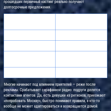
прошедших первичный кастинг реально получают
долгосрочные предложения.
Доля среди кандидатов,
Показатель
%
Ученицы вузов
45
Модели и танцовщицы
32
Работающие
15
профессионалы
Другие сферы
8
Многие начинают под влиянием приятелей — реже после
рекламы. Срабатывает сарафанное радио: подруги делятся
контактами агентов. Да, есть девушки из регионов, приезжают
«попробовать Москву», быстро понимают правила, а кто-то
вообще не может адаптироваться и возвращается домой.