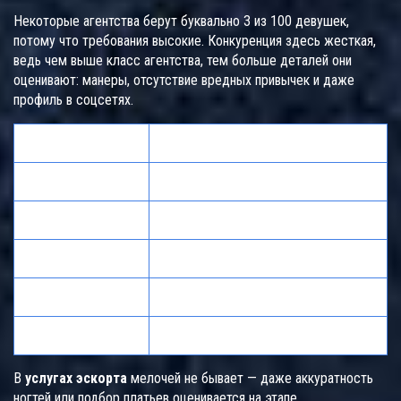
Некоторые агентства берут буквально 3 из 100 девушек,
потому что требования высокие. Конкуренция здесь жесткая,
ведь чем выше класс агентства, тем больше деталей они
оценивают: манеры, отсутствие вредных привычек и даже
профиль в соцсетях.
Критерии
Минимальные требования
Возраст
18–28 лет
Рост
С 170 см
Знание языков
Базовый английский
Умения
Общение, этикет
Медосмотры
По запросу агентства
В
услугах эскорта
мелочей не бывает — даже аккуратность
ногтей или подбор платьев оценивается на этапе