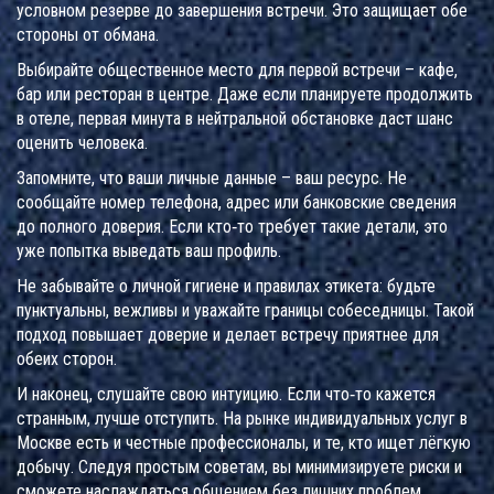
условном резерве до завершения встречи. Это защищает обе
стороны от обмана.
Выбирайте общественное место для первой встречи – кафе,
бар или ресторан в центре. Даже если планируете продолжить
в отеле, первая минута в нейтральной обстановке даст шанс
оценить человека.
Запомните, что ваши личные данные – ваш ресурс. Не
сообщайте номер телефона, адрес или банковские сведения
до полного доверия. Если кто‑то требует такие детали, это
уже попытка выведать ваш профиль.
Не забывайте о личной гигиене и правилах этикета: будьте
пунктуальны, вежливы и уважайте границы собеседницы. Такой
подход повышает доверие и делает встречу приятнее для
обеих сторон.
И наконец, слушайте свою интуицию. Если что‑то кажется
странным, лучше отступить. На рынке индивидуальных услуг в
Москве есть и честные профессионалы, и те, кто ищет лёгкую
добычу. Следуя простым советам, вы минимизируете риски и
сможете наслаждаться общением без лишних проблем.